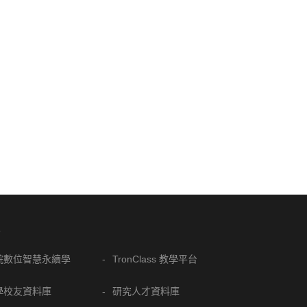
結
院數位智慧永續學
TronClass 教學平台
學校友資料庫
研究人才資料庫