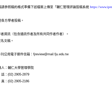
稿請參照稿約格式準備下述檔案上傳至「輔仁管理評論投稿系統
https://www.ipr
迎各方學者投稿。
作者資訊（包含通訊作者及所有共同作者作者）。
匿名文稿。
本刊公用電子郵件信箱：
fjreview@mail.fju.edu.tw
絡人：輔仁大學管理學院
 話：
(02) 2905-2879
 真：
(02) 2905-2186