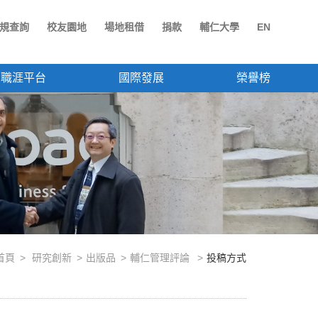
規查詢
校友園地
場地租借
捐款
輔仁大學
EN
職涯平台
國際發展
榮譽榜
首頁
研究創新
出版品
輔仁管理評論
投稿方式