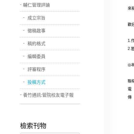
輔仁管理評論
來
成立宗旨
歡
徵稿啟事
1.
稿約格式
2.
編輯委員
◎
評審程序
聯
投稿方式
電
養竹通訊:管院校友電子報
傳
檢索刊物