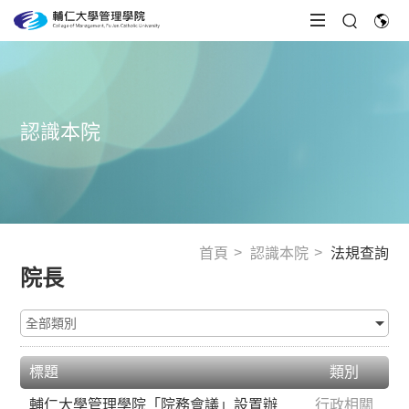
認識本院
首頁
認識本院
法規查詢
院長
標題
類別
輔仁大學管理學院「院務會議」設置辦
行政相關