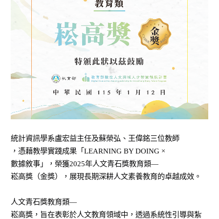
統計資訊學系盧宏益主任
及
蘇榮弘、王偉銘
三位教師
，憑藉教學實踐成果
「
LEARNING BY DOING ×
數據敘事」，榮獲
2025
年人文青石獎教育類
—
崧高獎（金獎），展現長期深耕人文素養教育的卓越成效。
人文青石獎教育類
—
崧高獎，旨在表彰於人文教育領域中，透過系統性引導與紮