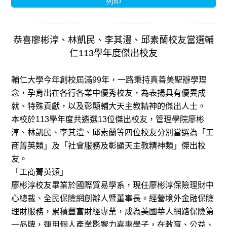
列印
恭喜廖彬淳、林凱民、李其澧、邱素蘭校友當選輔
仁113學年度傑出校友
輔仁大學今年創校屆滿99年，一路秉持真善美聖辦學理
念，孕育出在各行各業中優秀校友，為表揚具有優異成
就、特殊貢獻，以及彰顯輔大天主教精神的傑出人士。
本校於113學年度共遴選13位傑出校友，管理學院廖彬
淳、林凱民、李其澧、邱素蘭等四位校友分別當選為「工
商菁英類」及「社會服務及彰顯天主教精神類」傑出校
友。
「工商菁英類」
廖彬淳校友畢業於國際貿易學系，現任廖彬淳保險理財中
心總裁、全民保險網創辦人暨董事長。經營境外金融保險
理財服務，累積豐富財經專業，成為美國華人網路保險第
一品牌，運用個人產業影響力嘉惠學子，在教育、公益、