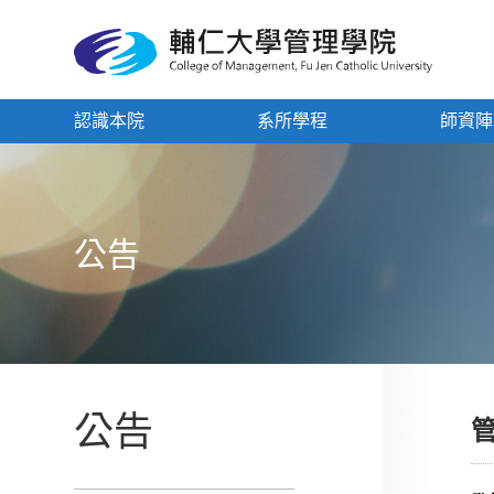
認識本院
系所學程
師資陣
公告
公告