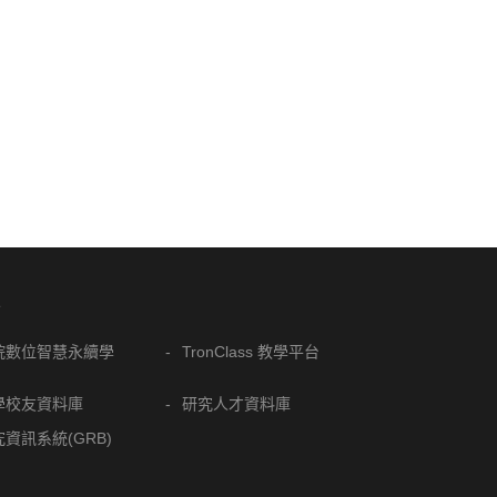
結
院數位智慧永續學
TronClass 教學平台
學校友資料庫
研究人才資料庫
資訊系統(GRB)