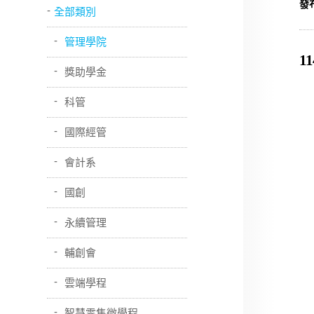
發
全部類別
管理學院
11
獎助學金
科管
國際經管
會計系
國創
永續管理
輔創會
雲端學程
智慧零售微學程