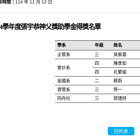
布時間：
114 年 11 月 12 日
4
學年度張宇恭神父獎助學金得獎名單
學系
年級
姓名
企管系
三
吳紫晏
四
陳彥如
會計系
四
孔繁瑜
金國系
二
蔡蔚
資管系
三
齊一
同舟社
三
郭倢妤
回列表