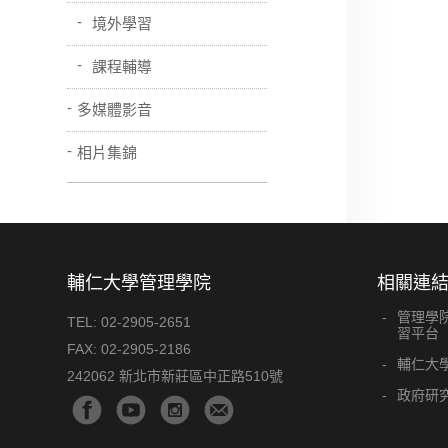
境外學習
課程輔導
多媒體影音
相片集錦
輔仁大學管理學院
相關連
管理學
TEL:
02-2905-2651
習平台
FAX:
02-2905-2186
輔仁大
242062 新北市新莊區中正路510號
政府研究