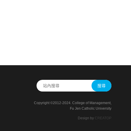
搜尋
Copyright ©2012-2024. College of Management,
Fu Jen Catholic University
Design by
CREATOP