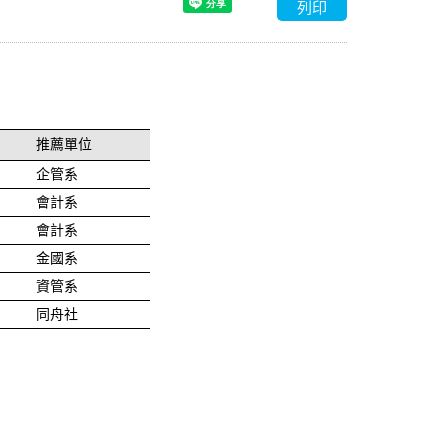
列印
推薦單位
企管系
會計系
會計系
金國系
資管系
同舟社