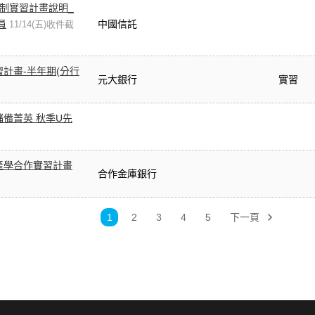
年制實習計畫說明_
員
中國信託
11/14(五)收件截
習計畫-半年期(分行
元大銀行
實習
全球儲備菁英 秋季U先
產學合作實習計畫
合作金庫銀行
1
2
3
4
5
下一頁