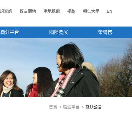
規查詢
校友園地
場地租借
捐款
輔仁大學
EN
職涯平台
國際發展
榮譽榜
首頁
職涯平台
職缺公告