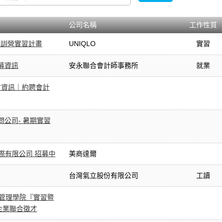
公司名稱
工作性質
U先培訓營實習計畫
UNIQLO
實習
募資訊
安永聯合會計師事務所
就業
才資訊｜約聘會計
公司- 暑期實習
國際有限公司 招募中
美商達爾
台灣氣立股份有限公司
工讀
大學管理學院『實習暨
企業聯合徵才