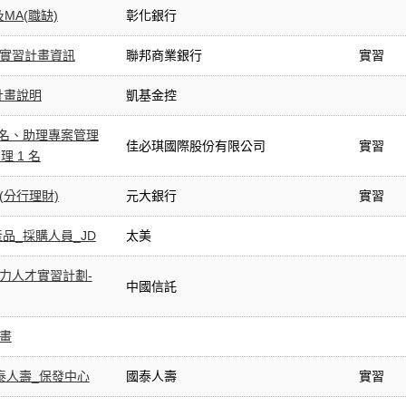
MA(職缺)
彰化銀行
年實習計畫資訊
聯邦商業銀行
實習
計畫說明
凱基金控
 名、助理專案管理
佳必琪國際股份有限公司
實習
理 1 名
(分行理財)
元大銀行
實習
品_採購人員_JD
太美
潛力人才實習計劃-
中國信託
計畫
國泰人壽_保發中心
國泰人壽
實習