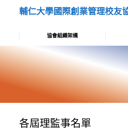
輔仁大學國際創業管理校友
協會組織架構
各屆理監事名單