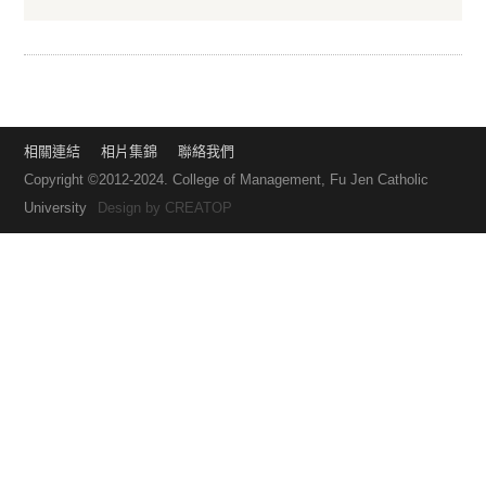
相關連結
相片集錦
聯絡我們
Copyright ©2012-2024. College of Management, Fu Jen Catholic
University
Design by
CREATOP