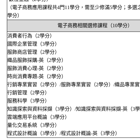
（電子商務應用課程共4門11學分，需至少修滿
5
學分；多選
學分）
電子商務相關選修課程（
10
學分）
消費者行為（
2
學分）
國際企業管理（
3
學分）
服飾商店管理（
2
學分）
織品服飾採購-英
（
2
學分）
服飾消費心理
-
英（
2
學分）
時尚消費專題
-
英（
2
學分）
行銷專業實習（
2
學分）
/
服飾專業實習（
2
學分）
/
織品專業實
行銷管理（
2
學分）
服務科學（
3
學分）
知識探索與資料採擷（
3
學分）
/
知識探索與資料採擷
-
英（
3
雲端應用平台概論（
3
學分）
量化交易系統（
3
學分）
程式設計概論（
3
學分）
/
程式設計概論
-
英
（
3
學分）