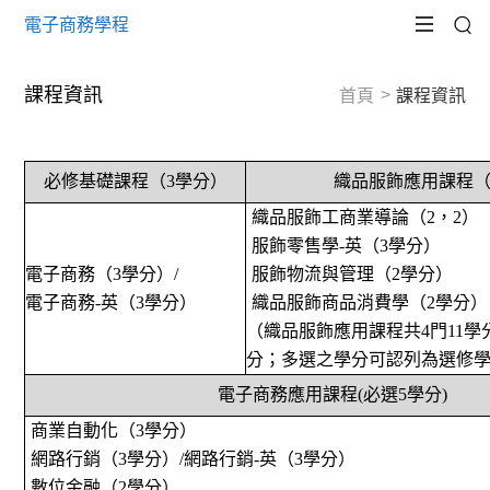
電子商務學程
課程資訊
首頁
課程資訊
必修基礎課程（
3
學分）
織品服飾應用課程
織品服飾工商業導論（
2
，
2
）
服飾零售學-英
（
3
學分）
電子商務（
3
學分）
/
服飾物流與管理（
2
學分）
電子商務
-
英（
3
學分）
織品服飾商品消費學（
2
學分）
（織品服飾應用課程共
4
門
11
學
分；多選之學分可認列為選修
電子商務應用課程
(
必選
5
學分
)
商業自動化（
3
學分）
網路行銷（
3
學分）
/
網路行銷
-
英（
3
學分）
數位金融（
2
學分）