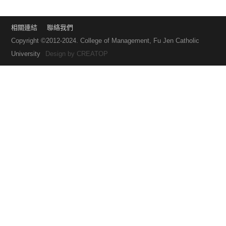
相關連結
聯絡我們
Copyright ©2012-2024. College of Management, Fu Jen Catholic
University
Design by
CREATOP