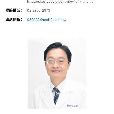
https://sites.google.com/view/jerryluhome
聯絡電話：
02-2905-2973
聯絡信箱：
059099@mail.fju.edu.tw