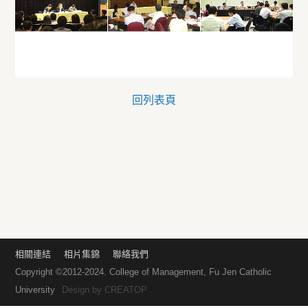
回列表頁
相關連結
相片集錦
聯絡我們
Copyright ©2012-2024. College of Management, Fu Jen Catholic
University
Design by
CREATOP