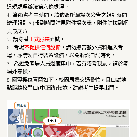
違規處理辦法第六條處理。
4.
為節省考生時間，請依照所屬場次公告之報到時間
辦理報到。(
報到時間詳見附件場次表，附件請拉到網
頁最底↓)
5.
請穿著
正式服裝
面試。
6.
考場
不提供任何設備
，請勿攜帶額外資料進入考
場，亦請勿自行裝置設備，以免耽誤口試時間。
7.
為避免考場人員過度集中，若有陪考親友，請於考
場外等候。
8. 國璽樓位置圖如下，校園周邊交通繁忙，且口試地
點距離校門口
(
中正路
)
較遠，建議考生提早出門。