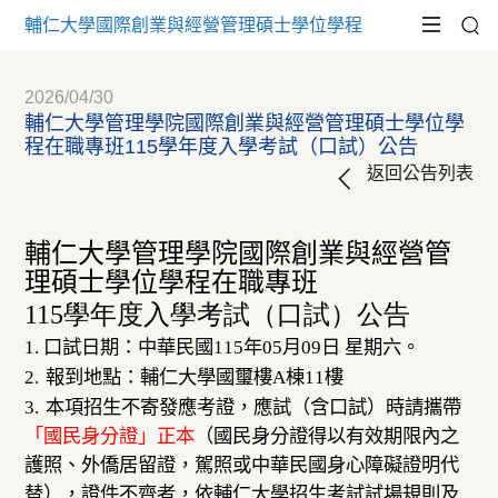
輔仁大學國際創業與經營管理碩士學位學程
2026/04/30
輔仁大學管理學院國際創業與經營管理碩士學位學
程在職專班115學年度入學考試（口試）公告
返回公告列表
輔仁大學管理學院國際創業與經營管
理碩士學位學程在職專班
115
學年度入學考試（口試）公告
1.
口試日期：中華民國
115
年
05
月
09
日
星期六。
2.
報到地點：輔仁大學國璽樓
A
棟
11
樓
3.
本項招生不寄發應考證，應試（含口試）時請攜帶
「國民身分證」正本
（國民身分證得以有效期限內之
護照、外僑居留證，駕照或中華民國身心障礙證明代
替），
證件不齊者，依輔仁大學招生考試試場規則及