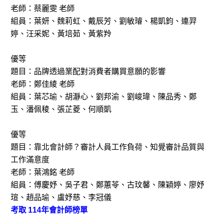
老師：蔡麗雯 老師
組員：葉妍、魏莉虹、戴辰芳、劉敏璿、楊凱鈞、連羿
婷、汪采妮、黃培茹、黃紫羚
優等
題目：品牌透過業配對消費者購買意願的影響
老師：鄭佳綾 老師
組員：葉芯瑜、胡瀞心、劉邦渝、劉峻瑋、陳品秀、鄭
玉、潘佩稜、張芷菱、何順凱
優等
題目：靠北會計師？審計人員工作負荷、知覺審計品質與
工作滿意度
老師：葉鴻銘 老師
組員：傅慶妤、吳子君、鄭蕙苓、古玟馨、陳穎婷、廖妤
瑄、趙品瑜、盧妤慈、李冠儀
考取 114年會計師榜單