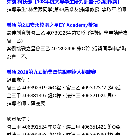
榮獲 科技部【108年度大專學生研究計畫研究創作獎】
指導學生: 林孟葳同學(第48屆系友)指導教授: 李啟華老師
榮獲 第2屆安永校園之星EY Academy獎項
最佳創意獎會三乙 407392264 許O彤 (得獎同學申請時為
會二乙)
案例挑戰之星會三乙 407392496 朱O聆 (得獎同學申請時
為會二乙)
榮獲 2020第九屆勤業眾信稅務達人挑戰賽
冠軍隊伍：
會三乙 406392619 楊O福、會三乙 409392372 游O廷
企三甲 406381397 鍾O樺、法律三 406321024 周O
指導老師：蔡麗雯
殿軍隊伍：
會三甲 406391524 雷O安、經三甲 406351421 葉O亞
財法三 406360458 許O慈、財法三 406360290 林O華