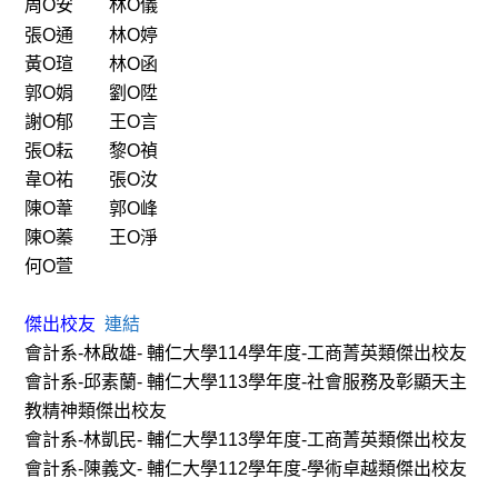
周O安
林O儀
張O通
林O婷
黃O瑄
林O函
郭O娟
劉O陞
謝O郁
王O言
張O耘
黎O禎
韋O祐
張O汝
陳O葦
郭O峰
陳O蓁
王O淨
何O萱
傑出校友
連結
會計系-林啟雄- 輔仁大學114學年度-工商菁英類傑出校友
會計系-邱素蘭- 輔仁大學113學年度-社會服務及彰顯天主
教精神類傑出校友
會計系-林凱民- 輔仁大學113學年度-工商菁英類傑出校友
會計系-陳義文- 輔仁大學112學年度-學術卓越類傑出校友