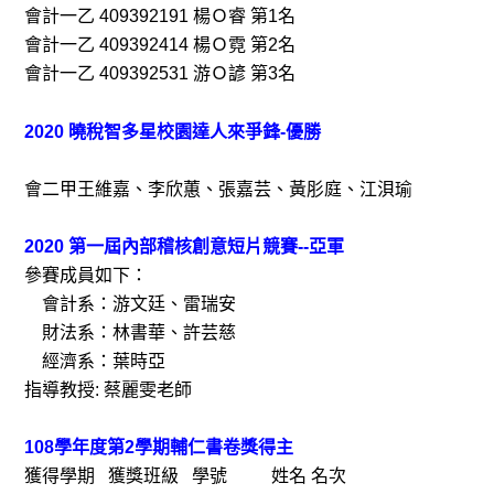
會計一乙 409392191 楊Ｏ睿 第1名
會計一乙 409392414 楊Ｏ霓 第2名
會計一乙 409392531 游Ｏ諺 第3名
2020 曉稅智多星校園達人來爭鋒-優勝
會二甲王維嘉、李欣蕙、張嘉芸、黃肜庭、江浿瑜
2020 第一屆內部稽核創意短片競賽--亞軍
參賽成員如下：
會計系：游文廷、雷瑞安
財法系：林書華、許芸慈
經濟系：葉時亞
指導教授: 蔡麗雯老師
108學年度第2學期輔仁書卷獎得主
獲得學期 獲獎班級 學號 姓名 名次