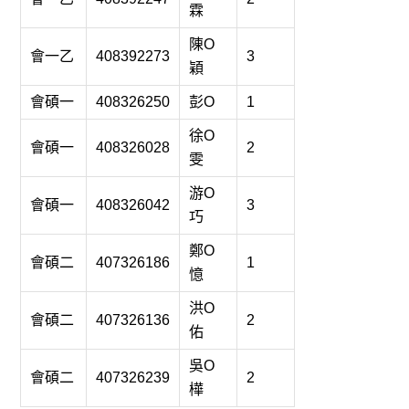
霖
陳O
會一乙
408392273
3
穎
會碩一
408326250
彭O
1
徐O
會碩一
408326028
2
雯
游O
會碩一
408326042
3
巧
鄭O
會碩二
407326186
1
憶
洪O
會碩二
407326136
2
佑
吳O
會碩二
407326239
2
樺