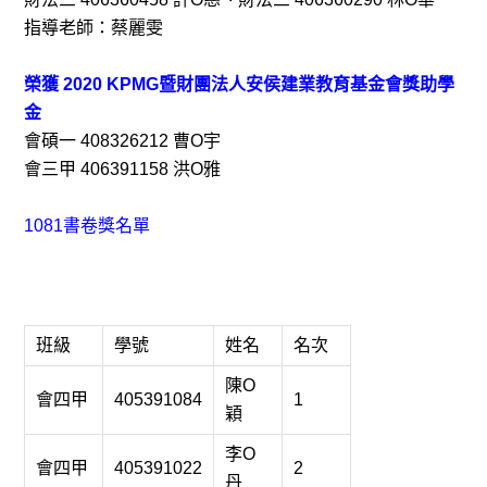
指導老師：蔡麗雯
榮獲 2020 KPMG暨財團法人安侯建業教育基金會獎助學
金
會碩一 408326212 曹O宇
會三甲 406391158 洪O雅
1081書卷獎名單
班級
學號
姓名
名次
陳O
會四甲
405391084
1
穎
李O
會四甲
405391022
2
丹