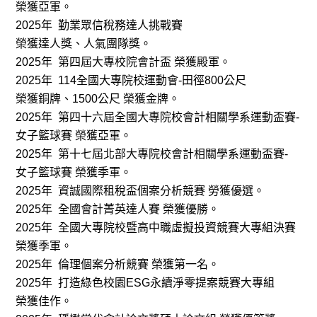
榮獲亞軍。
2025
年
勤業眾信稅務達人挑戰賽
榮獲達人獎、人氣團隊獎。
2025
年
第四屆大專校院會計盃
榮獲殿軍。
2025
年
114
全國大專院校運動會
-
田徑
800
公尺
榮獲銅牌、
1500
公尺
榮獲金牌。
2025
年
第四十六屆全國大專院校會計相關學系運動盃賽
-
女子籃球賽
榮獲亞軍。
2025
年
第十七屆北部大專院校會計相關學系運動盃賽
-
女子籃球賽
榮獲季軍。
2025
年
資誠國際租稅盃個案分析競賽
勞獲優選。
2025
年
全國會計菁英達人賽
榮獲優勝。
2025
年
全國大專院校暨高中職虛擬投資競賽大專組決賽
榮獲季軍。
2025
年
倫理個案分析競賽
榮獲第一名。
2025
年
打造綠色校園
ESG
永續淨零提案競賽大專組
榮獲佳作。