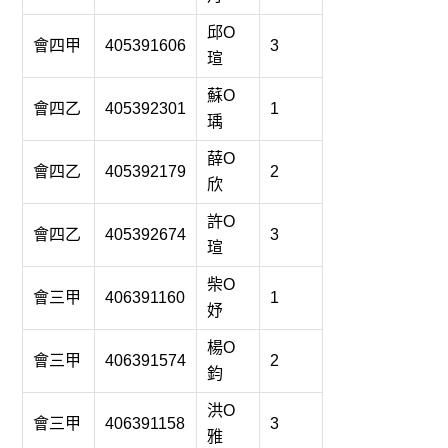
邱O
會四甲
405391606
3
瑄
蘇O
會四乙
405392301
1
瑀
薛O
會四乙
405392179
2
欣
許O
會四乙
405392674
3
瑄
柴O
會三甲
406391160
1
妤
楊O
會三甲
406391574
2
鈞
洪O
會三甲
406391158
3
雅