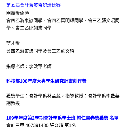
第
35
屆會計菁英盃辯論比賽
團體獎優勝
會四乙游東諺同學、會四乙葉明輝同學、會三乙蘇文昭同
學、會二乙邱翊紘同學
辯才獎
會四乙游東諺同學及會三乙蘇文昭
指導老師：李啟華老師
科技部108年度大專學生研究計畫創作獎
獲獎學生：會計學系林孟葳，指導教授：會計學系李啟華
副教授
109學年度第2學期會計學系學士班 輔仁書卷獎獲獎 名單
會計三甲 407391480 張Ｏ晴 第1名