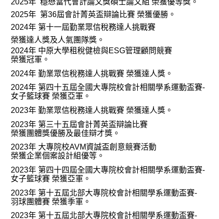
2025
年
穩懋當代會計論文獎碩士論文組
榮獲優等獎。
2025
年
第
36
屆會計菁英盃辯論比賽
榮獲優勝。
2024
年
第十一屆勤業眾信稅務達人挑戰賽
榮獲達人獎及人氣團隊獎。
2024
年
中原大學租稅健檢與
ESG
管理顧問競賽
榮獲冠軍。
2024
年
勤業眾信稅務達人挑戰賽
榮獲達人獎。
2024
年
第四十五屆全國大專院校會計相關學系運動盃賽
-
女子籃球賽
榮獲亞軍。
2023
年
勤業眾信稅務達人挑戰賽
榮獲達人獎。
2023
年
第三十五屆會計菁英盃辯論比賽
榮獲團體獎優勝及最佳辯才獎。
2023
年
大專院校
AVM
資誠盃創意競賽活動
榮獲企業個案設計組優等。
2023
年
第四十四屆全國大專院校會計相關學系運動盃賽
-
女子籃球賽
榮獲亞軍。
2023
年
第十五屆北部大專院校會計相關學系運動盃賽
-
羽球團體賽
榮獲季軍。
2023
年
第十五屆北部大專院校會計相關學系運動盃賽
-