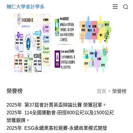
輔仁大學會計學系
榮譽榜
首頁
榮譽榜
2025
年
第
37
屆會計菁英盃辯論比賽
榮獲冠軍。
2025
年
114
全國運動會
-
田徑
800
公尺以及
1500
公尺
榮獲銀牌。
2025
年
ESG
永續黑客松競賽
-
永續商業模式開發