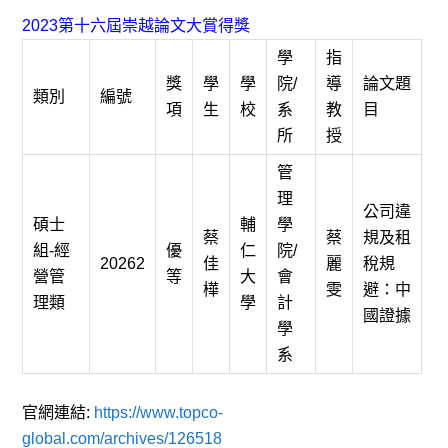
2023第十六屆崇越論文大賞得獎
學
指
獎
學
學
院/
導
論文題
類別
編號
項
生
校
系
教
目
所
授
管
理
公司違
碩士
輔
學
蔡
蔡
規及租
組-經
優
仁
院/
20262
佳
麗
稅規
營管
等
大
會
樺
雯
避：中
理類
學
計
國證據
學
系
官網連結:
https://www.topco-
global.com/archives/126518