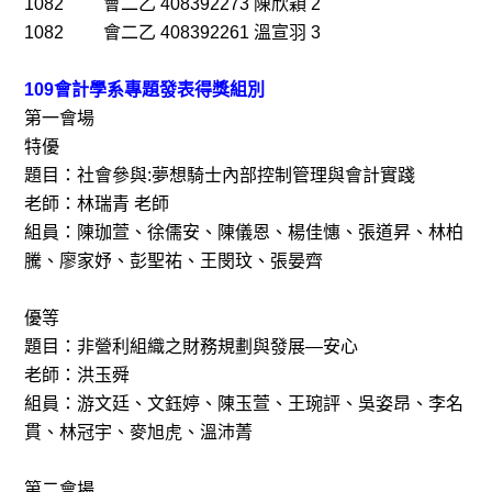
1082 會二乙 408392273 陳欣穎 2
1082 會二乙 408392261 溫宣羽 3
109會計學系專題發表得獎組別
第一會場
特優
題目：社會參與:夢想騎士內部控制管理與會計實踐
老師：林瑞青 老師
組員：陳珈萱、徐儒安、陳儀恩、楊佳憓、張道昇、林柏
騰、廖家妤、彭聖祐、王閔玟、張晏齊
優等
題目：非營利組織之財務規劃與發展—安心
老師：洪玉舜
組員：游文廷、文鈺婷、陳玉萱、王琬評、吳姿昂、李名
貫、林冠宇、麥旭虎、溫沛菁
第二會場