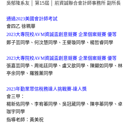
吳郁隆系友 │ 第15屆 │ 前資誠聯合會計師事務所 副所長
通過
2023
美國會計師考試
會四乙 徐珮華
2023
大專院校
AVM
資誠盃創意競賽 企業個案競賽 優等
鄭子芸同學、何汶慧同學、王譽璇同學、楊哲睿同學
2023
大專院校
AVM
資誠盃創意競賽 企業個案競賽 優等
張嘉芸同學、周祐廷同學、盧又歆同學、陳顯如同學、林
亭余同學、羅雅薰同學
2023
年勤業眾信稅務達人挑戰賽
-
達人獎
會三甲：
楊新佑同學、李宥蓁同學、吳冠葳同學、陳亭蓁同學、卓
珈宇同學
指導老師：黃美祝