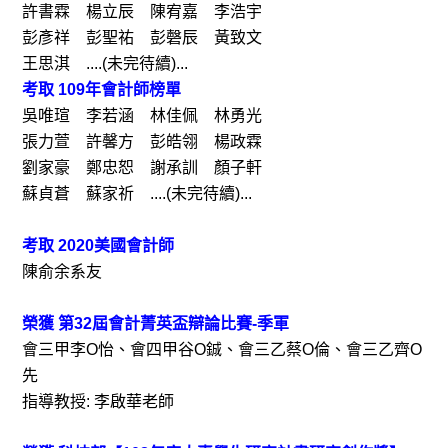
許書霖 楊立辰 陳宥嘉 李浩宇
彭彥祥 彭聖祐 彭磬辰 黃致文
王思淇 ....(未完待續)...
考取 109年會計師榜單
吳唯瑄 李若涵 林佳佩 林勇光
張力萱 許馨方 彭皓翎 楊政霖
劉家豪 鄭忠恕 謝承訓 顏子軒
蘇貞蒼 蘇家祈 ....(未完待續)...
考取 2020美國會計師
陳俞余系友
榮獲 第32屆會計菁英盃辯論比賽-季軍
會三甲李O怡、會四甲谷O鋮、會三乙蔡O倫、會三乙齊O
先
指導教授: 李啟華老師