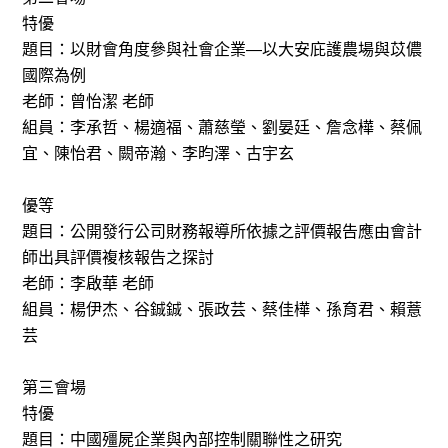
特優
題目：以財會角度參與社會企業—以大安庇護農場與苡儂
國際為例
老師：曾怡潔 老師
組員：李承哲、楊適福、蕭慈瑩、劉晏廷、詹念樺、蔡佩
宜、陳怡君、闕帝瀚、李昀澤、古宇玄
優等
題目：公開發行公司財務報導所依據之評價報告應由會計
師出具評價複核報告之探討
老師：李啟華 老師
組員：楊伊杰、谷鋮鋮、張政芸、蔡佳樺、孫育君、賴薏
芸
第三會場
特優
題目：中國殭屍企業與內部控制關聯性之研究