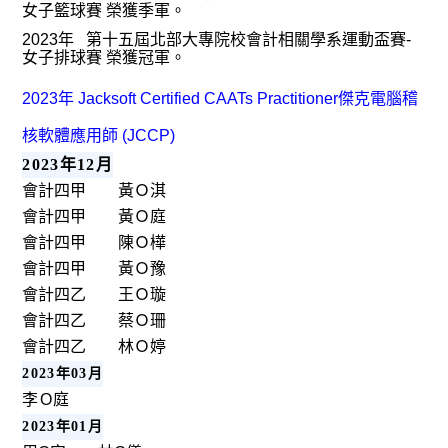
女子籃球賽
榮獲季軍。
2023年 第十五屆北部大專院校會計相關學系運動盃賽-
女子排球賽 榮獲冠軍。
2023年
Jacksoft Certified CAATs Practitioner傑克電腦稽
核軟體應用師 (JCCP)
2023年12月
會計四甲
黃Ｏ淇
會計四甲
黃Ｏ庭
會計四甲
陳Ｏ樺
會計四甲
黃Ｏ豫
會計四乙
王Ｏ璇
會計四乙
蔡Ｏ珊
會計四乙
林Ｏ婷
2023年03月
李O庭
2023年01月