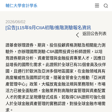
輔仁大學會計學系
2026/06/02
[公告]115年9月CIIA初階/進階測驗報名資訊
返回公告列表
證基會辦理證券、期貨、投信投顧資格測驗及相關能力測
驗外，亦辦理國際測驗-CIIA國際投資分析師證照，以培
育證券期貨分析、資產管理與金融投資專業人才，因應日
益增長的國際化需求。此證照於全球已有31個會員及伙伴
國，且通行於歐洲及亞洲多個地區國家，在金融領域具有
高度權威性及國際認可度。隨著金管會全力推動「亞洲資
產管理中心」政策，大幅放寬金融法規與業務限制，市場
活力已被全面點燃，金融業界對高階財富管理與資產配置
人才的需求正呈現爆發式成長，若取得CIIA證照可強化個
人於全球金融資產管理的實務認證，對接全球金融市場需
求。