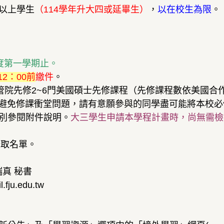
以上學生
（114學年升大四或延畢生）
，
以在校生為限
。
度第一學期止。
12：00前
繳件
。
管院先修2~6門美國碩士先修課程（先修課程數依美國合
免修課衝堂問題，請有意願參與的同學盡可能將本校必
別參閱附件說明。
大三學生申請本學程計畫時，尚無需檢視任一項
錄取名單。
真 秘書
fju.edu.tw