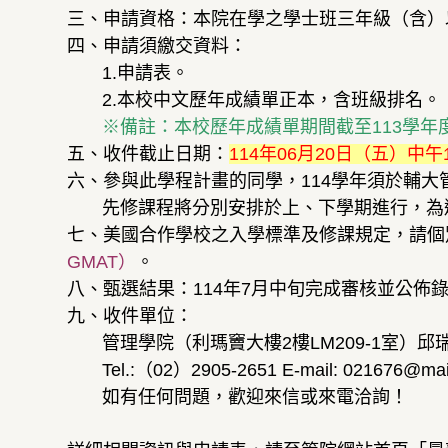
三、申請資格：本院在學之學士班三年級（含）
四、申請須繳交資料：
1.申請表。
2.本校中文歷年成績單正本，含班級排名。
※備註：本校歷年成績單期間截至113學年
五、收件截止日期：
114年06月20日（五）中午
六、參與此學程計畫的同學，114學年須於輔大
先修課程將分別安排於上、下學期進行，為避
七、美國合作學校之入學標準及修課規定，請個
GMAT）
。
八、甄選結果：114年7月中旬完成審核並公佈
九、收件單位：
管理學院（利瑪竇大樓2樓LM209-1室）邱瑞
Tel.:（02）2905-2651 E-mail: 021676@mail.
如有任何問題，歡迎來信或來電洽詢！