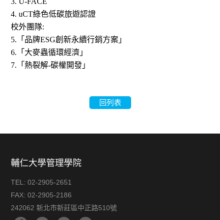
3. U-FACE
4. uCT
綠色低碳旅遊認證
校外團隊
:
5.
「品牌
ESG
創新永續行銷方案」
6.
「大麥蟲循環經濟」
7.
「熱裂解
-
碳權開發」
回列表
輔仁大學管理學院
TEL:
02-2905-2651
FAX:
02-2905-2186
242062 新北市新莊區中正路510號