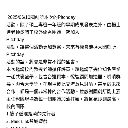
2025/06/10
國創所本次的
Pitchday
活動，除了碩士專班一年級的學期成果發表之外，由楊士
進老師邀請了校外優秀團體一起加入
Pitchday
活動，讓整個活動更加豐富。未來有機會能擴大國創所
Pitchday
活動的話，將會是非常不錯的盛會。
本次邀請校內教授老師擔任評審，還邀請了幾位知名產業
一起共襄盛舉，包含台達資本、悅智顧問加速器、嘖嘖群
募、聯合大學等，在現場彼此交流意見討論，甚至於未來
合作，都是一個非常棒的合作活動。並感謝國創所劉上嘉
主任親臨現場為每一個團體加油打氣，將氣氛炒到最高。
校內團隊 ：
1.
襪子循環經濟的先行者
2. MindLink
智域遊戲