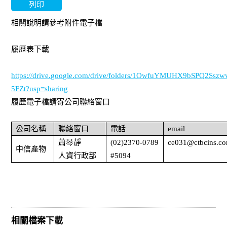
列印
相關說明請參考附件電子檔
履歷表下載
https://drive.google.com/drive/folders/1OwfuYMUHX9bSPQ2Ssz
5FZt?usp=sharing
履歷電子檔請寄
公司聯絡窗口
公司名稱
聯絡窗口
電話
email
蕭琴靜
(02)2370-0789
ce031@ctbcins.c
中信產物
人資行政部
#5094
相關檔案下載