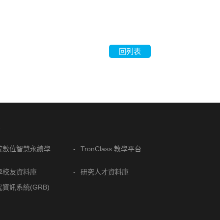
回列表
結
院數位智慧永續學
TronClass 教學平台
學校友資料庫
研究人才資料庫
資訊系統(GRB)