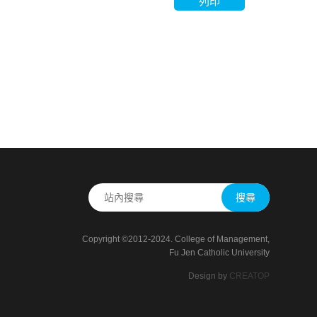
列印
搜尋
Copyright ©2012-2024. College of Management,
Fu Jen Catholic University
Design by
CREATOP