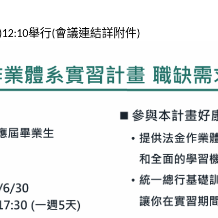
舉行
會議連結詳附件
)12:10
(
)