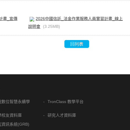
計畫_宣傳
2026中國信託_法金作業服務人員實習計畫_線上
說明會
(3.25MB)
回列表
結
院數位智慧永續學
TronClass 教學平台
學校友資料庫
研究人才資料庫
資訊系統(GRB)