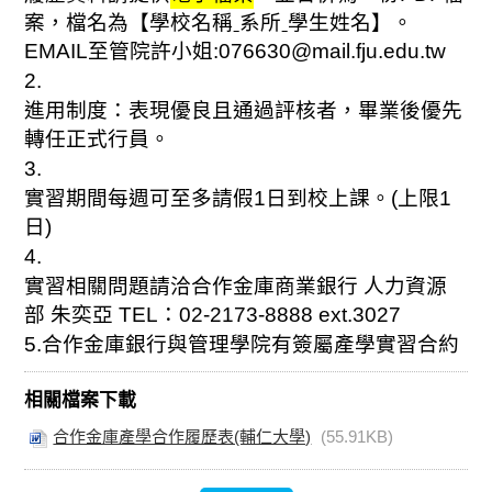
案，檔名為【學校名稱ˍ系所ˍ學生姓名】。
EMAIL
至管院許小姐
:076630@mail.fju.edu.tw
2.
進用制度：表現優良且通過評核者，畢業後優先
轉任正式行員。
3.
實習期間每週可至多請假
1
日到校上課。
(
上限
1
日
)
4.
實習相關問題請洽合作金庫商業銀行 人力資源
部 朱奕亞
TEL
：
02-2173-8888 ext.3027
5.
合作金庫銀行與管理學院有簽屬產學實習合約
相關檔案下載
合作金庫產學合作履歷表(輔仁大學)
(55.91KB)