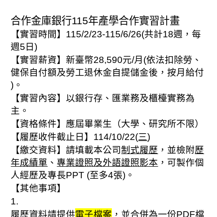
合作金庫銀行
115
年產學合作實習計畫
【實習時間】
115/2/23-115/6/26(
共計
18
週，每
週
5
日
)
【實習薪資】新臺幣
28,590
元
/
月
(
依法扣除勞、
健保自付額及勞工退休金自提儲金後，按月給付
)
。
【實習內容】以銀行存、匯業務及櫃檯實務為
主。
【資格條件】應屆畢業生（大學、研究所不限）
【履歷收件截止日】
114/10/22(
三
)
【繳交資料】請填載本公司
制式履歷
，並檢附
歷
年成績單
、
專業證照及外語證照影本
，可製作個
人經歷及專長
PPT (
至多
4
張
)
。
【其他事項】
1.
履歷資料請提供
電子檔案
，並合併為一份
PDF
檔