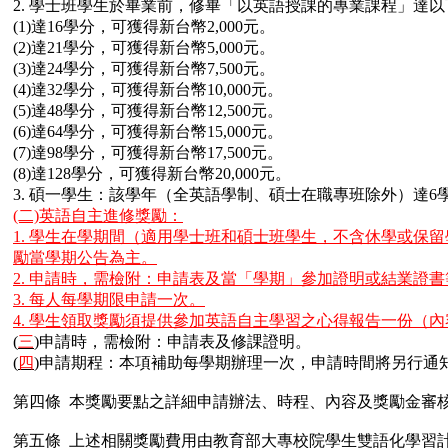
2. 學士班學生於畢業前，修畢「以英語授課的專業課程」達
(1)達16學分，可獲得新台幣2,000元。
(2)達21學分，可獲得新台幣5,000元。
(3)達24學分，可獲得新台幣7,500元。
(4)達32學分，可獲得新台幣10,000元。
(5)達48學分，可獲得新台幣12,500元。
(6)達64學分，可獲得新台幣15,000元。
(7)達98學分，可獲得新台幣17,500元。
(8)達128學分，可獲得新台幣20,000元。
3. 碩一學生：該學年（全英語學制、碩士在職專班除外）達6學
(二)英語自主進修獎勵：
1. 學生在學期間（適用學士班和碩士班學生，不含休學或保
勵當學期公告為主。
2. 申請時，需檢附：申請表及當「學期」參加證明或結業證
3. 每人每學期限申請一次。
4. 學生領取獎勵須提供參加英語自主學習之心得報告一份（內容
(
三
)申請時，需檢附：申請表及修課證明。
(
四
)申請期程：本項補助每學期辦理一次，申請時間將另行通
第四條 本獎勵要點之詳細申請辦法、時程、內容及獎勵金審
第五條 上述相關獎勵費用由教育部大專校院學生雙語化學習