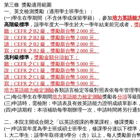
第三條 獎勵適用範圍
一、英文檢測獎勵（適用學士班學生）：
(一)學生在學期間（不含休學或保留學籍），參加
培力英語能
高階級標準
，該學年度大一學生於大一學年結束前完成者，
獎
聽：CEFR 之B2 級，獎勵新台幣 2,000 元。
說：CEFR 之B2 級，獎勵新台幣 2,000 元。
讀：CEFR 之B2 級，獎勵新台幣 2,000 元。
寫：CEFR 之B2 級，獎勵新台幣 2,000 元。
流利級標準
，
獎勵金額分項如下
：
聽：CEFR 之C1 級，獎勵新台幣 5,000 元。
說：CEFR 之C1 級，獎勵新台幣 5,000 元。
讀：CEFR 之C1 級，獎勵新台幣 5,000 元。
寫：CEFR 之C1 級，獎勵新台幣 5,000 元。
培力英語能力檢定測驗
各類語言檢定等級對照表依每年管理學
(二)每位學生在學期間
培力英語能力檢定測驗
獎勵各
分項
等級
(三)申請時，需檢附：申請表及有效英語能力證明成績單影本
(四)申請期程：本項補助每學期辦理一次，申請時間將另行通
二、本院主開或合開之「以英語授課的專業課程」修課獎勵
(一)申請當年度為學士班或碩士班學生，修課學分達以下標準
1. 大二學生：該學年取得達9學分（含）以上，每人獎勵新台幣3