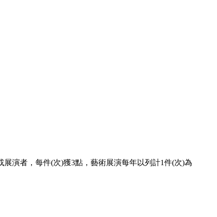
演者，每件(次)獲3點，藝術展演每年以列計1件(次)為