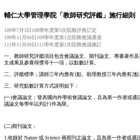
輔仁大學管理學院「教師研究評鑑」施行細則
109年7月3日108學年度第5次院教評會訂定
109年11月04日109學年度第1次院務會議通過
111年11月09日111學年度第1次院務會議修訂
一、教師研究評鑑項目包含會議論文、期刊論文、專書著作及
文成果及參賽得獎等十一項，以點數計算。
二、評鑑標準；講師三年內應有1點、助理教授三年內應有2點、
三、研究點數計算方式說明如下：
(一)會議論文：發表國內外學術會議論文，且為第一作者或通訊
議論文每學年以列計1件為限。
(二)期刊論文：
1.收錄於 Nature 或 Science 兩期刊之論文，且為第一作