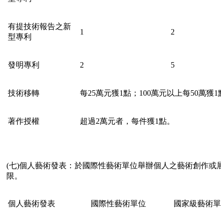
有提技術報告之新
1
2
型專利
發明專利
2
5
技術移轉
每25萬元獲1點；100萬元以上每50萬獲1
著作授權
超過2萬元者，每件獲1點。
(七)個人藝術發表：於國際性藝術單位舉辦個人之藝術創作或展
限。
個人藝術發表
國際性藝術單位
國家級藝術單