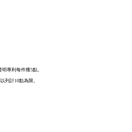
發明專利每件獲5點。
以列計10點為限。