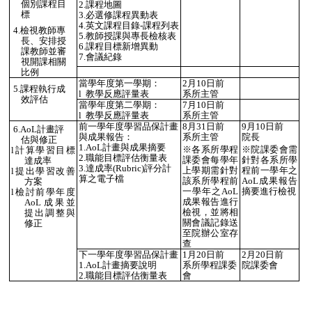
個別課程目
2.
課程地圖
標
3.
必選修課程異動表
4.
英文課程目錄
-
課程列表
4.
檢視教師專
5.
教師授課與專長檢核表
長、安排授
6.
課程目標新增異動
課教師並審
7.
會議紀錄
視開課相關
比例
當學年度第一學期：
2
月
10
日前
5.
課程執行成
l
教學反應評量表
系所主管
效評估
當學年度第二學期：
7
月
10
日前
l
教學反應評量表
系所主管
前一學年度學習品保計畫
8
月
31
日前
9
月
10
日前
6.AoL
計畫評
與成果報告：
系所主管
院長
估與修正
1.AoL
計畫與成果摘要
※
各系所學程
※
院課委會需
l
計算學習目標
2.
職能
目標評估衡量表
課委會每學年
針對各系所學
達成率
3.
達成率
(Rubric)
評分計
上學期需針對
程前一學年之
l
提出學習改善
算之電子檔
該系所學程前
AoL成果報告
方案
一學年之
AoL
摘要進行檢視
l
檢討前學年度
成果報告進行
AoL
成果並
檢視，並將相
提出調整與
關會議記錄送
修正
至院辦公室存
查
下一學年度學習品保計畫
1
月
20
日前
2
月
20
日前
1.AoL
計畫摘要說明
系所學程課委
院課委會
2.
職能
目標評估衡量表
會