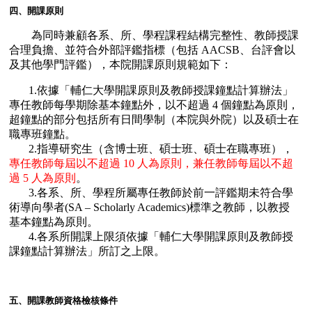
四、開課原則
為同時兼顧各系、所、學程課程結構完整性、教師授課
合理負擔、並符合外部評鑑指標（包括 AACSB、台評會以
及其他學門評鑑），本院開課原則規範如下：
1.依據「輔仁大學開課原則及教師授課鐘點計算辦法」
專任教師每學期除基本鐘點外，以不超過 4 個鐘點為原則，
超鐘點的部分包括所有日間學制（本院與外院）以及碩士在
職專班鐘點。
2.指導研究生（含博士班、碩士班、碩士在職專班），
專任教師每屆以不超過 10 人為原則，兼任教師每屆以不超
過 5 人為原則
。
3.各系、所、學程所屬專任教師於前一評鑑期未符合學
術導向學者(SA – Scholarly Academics)標準之教師，以教授
基本鐘點為原則。
4.各系所開課上限須依據「輔仁大學開課原則及教師授
課鐘點計算辦法」所訂之上限。
五、開課教師資格檢核條件