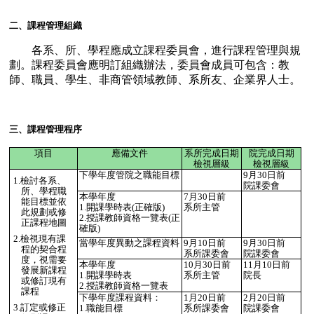
二、課程管理組織
各系、所、學程應成立課程委員會，進行課程管理與規
劃。課程委員會應明訂組織辦法，委員會成員可包含：教
師、職員、學生、非商管領域教師、系所友、企業界人士。
三、課程管理程序
項目
應備文件
系所完成日期
院完成日期
檢視層級
檢視層級
下學年度管院之職能目標
9
月
30
日前
1.
檢討各系、
院課委會
所、學程職
本學年度
7
月
30
日前
能目標並依
1.開課學時表(正確版)
系所主管
此規劃或修
2.
授課教師資格一覽表
(
正
正課程地圖
確版
)
2.
檢視現有課
當學年度異動之課程資料
9
月
10
日前
9
月
30
日前
程的契合程
系所課委會
院課委會
度，視需要
本學年度
10
月
30
日前
11
月
10
日前
發展新課程
1.
開課學時表
系所主管
院長
或修訂現有
2.
授課教師資格一覽表
課程
下學年度課程資料：
1
月
20
日前
2
月
20
日前
3.
訂定或修正
1.
職能目標
系所課委會
院課委會