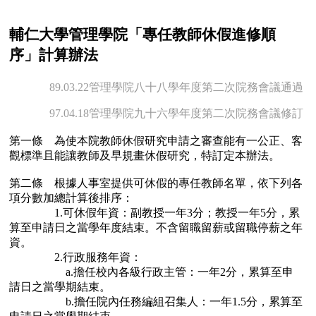
輔仁大學管理學院「專任教師休假進修順
序」計算辦法
89.03.22管理學院八十八學年度第二次院務會議通過
97.04.18管理學院九十六學年度第二次院務會議修訂
第一條 為使本院教師休假研究申請之審查能有一公正、客
觀標準且能讓教師及早規畫休假研究，特訂定本辦法。
第二條 根據人事室提供可休假的專任教師名單，依下列各
項分數加總計算後排序：
1.可休假年資：副教授一年3分；教授一年5分，累
算至申請日之當學年度結束。不含留職留薪或留職停薪之年
資。
2.行政服務年資：
a.擔任校內各級行政主管：一年2分，累算至申
請日之當學期結束。
b.擔任院內任務編組召集人：一年1.5分，累算至