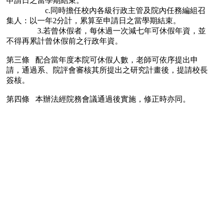
申請日之當學期結束。
c.同時擔任校內各級行政主管及院內任務編組召
集人：以一年2分計，累算至申請日之當學期結束。
3.若曾休假者，每休過一次減七年可休假年資，並
不得再累計曾休假前之行政年資。
第三條 配合當年度本院可休假人數，老師可依序提出申
請，通過系、院評會審核其所提出之研究計畫後，提請校長
簽核。
第四條 本辦法經院務會議通過後實施，修正時亦同。