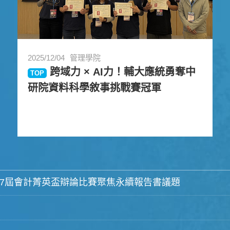
2025/12/04
管理學院
跨域力 × AI力！輔大應統勇奪中
TOP
研院資料科學敘事挑戰賽冠軍
37屆會計菁英盃辯論比賽聚焦永續報告書議題