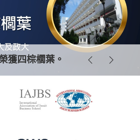
中榮獲四棕櫚葉。
術年度科學影響力