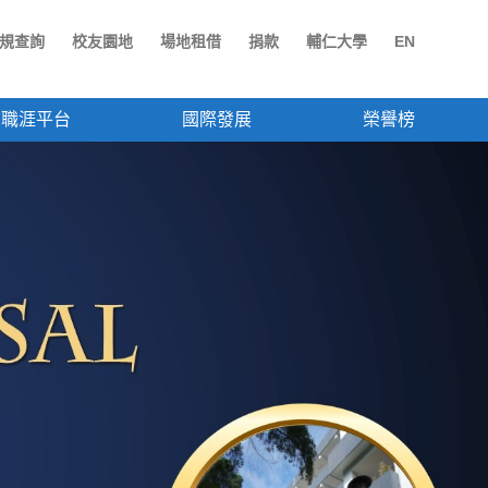
規查詢
校友園地
場地租借
捐款
輔仁大學
EN
職涯平台
國際發展
榮譽榜