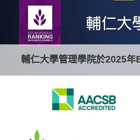
輔仁大學管理學院於2025年
輔仁大學管理學院 2025年
2025年入榜全球排名前2%
商學研究所 呂奇傑教授 獲
企業管理學系 曾祥景副教授 
資訊管理學系 許嘉霖教授 獲
資訊管理學系 廖建翔教授 獲
2026 eduniversal 最佳